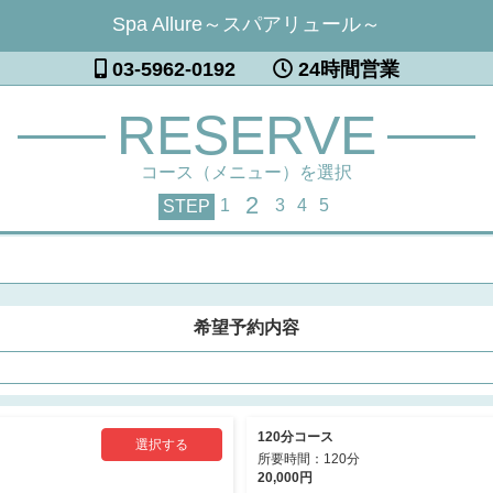
Spa Allure～スパアリュール～
03-5962-0192
24時間営業
RESERVE
コース（メニュー）を選択
2
1
3
4
5
STEP
希望予約内容
120分コース
選択する
所要時間：120分
20,000円